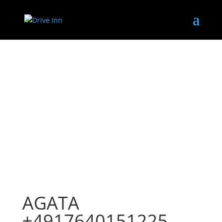
AGATA
+4917640151225